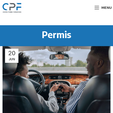
MENU
Permis
20
JUN